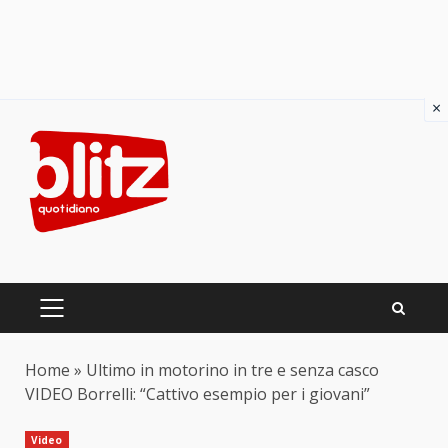
×
Skip
to
content
PRIMARY
MENU
Home
»
Ultimo in motorino in tre e senza casco
VIDEO Borrelli: “Cattivo esempio per i giovani”
Video