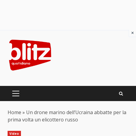
×
Skip
to
content
PRIMARY
MENU
Home
»
Un drone marino dell’Ucraina abbatte per la
prima volta un elicottero russo
Video