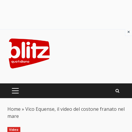
×
Skip
to
content
PRIMARY
MENU
Home
»
Vico Equense, il video del costone franato nel
mare
Video