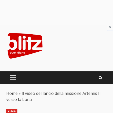
×
Skip
to
content
PRIMARY
MENU
Home
»
Il video del lancio della missione Artemis II
verso la Luna
Video