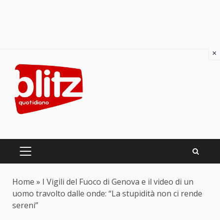
×
Skip
to
content
PRIMARY
MENU
Home
»
I Vigili del Fuoco di Genova e il video di un
uomo travolto dalle onde: “La stupidità non ci rende
sereni”