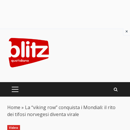
×
Skip
to
content
PRIMARY
MENU
Home
»
La “viking row” conquista i Mondiali: il rito
dei tifosi norvegesi diventa virale
Video