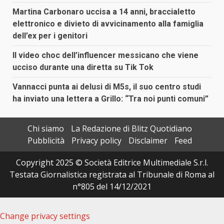
Martina Carbonaro uccisa a 14 anni, braccialetto
elettronico e divieto di avvicinamento alla famiglia
dell’ex per i genitori
Il video choc dell’influencer messicano che viene
ucciso durante una diretta su Tik Tok
Vannacci punta ai delusi di M5s, il suo centro studi
ha inviato una lettera a Grillo: “Tra noi punti comuni”
Chi siamo
La Redazione di Blitz Quotidiano
Pubblicità
Privacy policy
Disclaimer
Feed
Copyright 2025 © Società Editrice Multimediale S.r.l.
Testata Giornalistica registrata al Tribunale di Roma al
n°805 del 14/12/2021
Change privacy settings