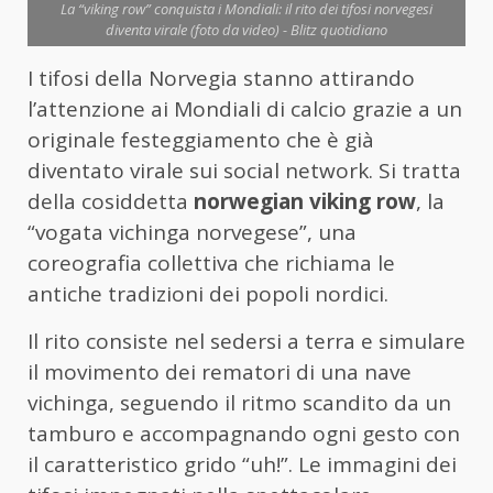
La “viking row” conquista i Mondiali: il rito dei tifosi norvegesi
diventa virale (foto da video) - Blitz quotidiano
I tifosi della Norvegia stanno attirando
l’attenzione ai Mondiali di calcio grazie a un
originale festeggiamento che è già
diventato virale sui social network. Si tratta
della cosiddetta
norwegian viking row
, la
“vogata vichinga norvegese”, una
coreografia collettiva che richiama le
antiche tradizioni dei popoli nordici.
Il rito consiste nel sedersi a terra e simulare
il movimento dei rematori di una nave
vichinga, seguendo il ritmo scandito da un
tamburo e accompagnando ogni gesto con
il caratteristico grido “uh!”. Le immagini dei