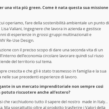
per una vita più green. Come è nata questa sua missione
cui operiamo, fare della sostenibilità ambientale un punto di
ia Lisa Valiani, Ingegnere che lavora in azienda e gestisce
anni di esperienze in grossi gruppi multinazionali e
 FMV Re-Use Design.
zione con il preciso scopo di dare una seconda vita di un
ll’interno dell’economia circolare lavorare quindi sul riuso
ziende del territorio sul tema.
pre crescita e che gli è stato trasmesso in famiglia e la sua
a nelle sue precedenti esperienze di lavoro.
igante in un mercato imprenditoriale non sempre così
a potuto riscuotere anche all’estero?
i che racchiudono tutto il sapere del nostro
made in Italy…
. Ma soprattutto oltre al prodotto trasferire i Valori della