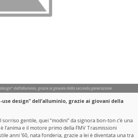
design” dell’alluminio, grazie ai giovani della seconda generazione
e-use design” dell’alluminio,
grazie ai giovani della
l sorriso gentile, quei “modini” da signora bon-ton c’è una
 è l’anima e il motore primo della FMV Trasmissioni
ile anni ’60, nata fonderia, grazie a lei è diventata una tra