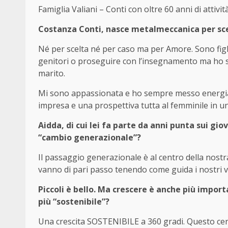
Famiglia Valiani – Conti con oltre 60 anni di attività
Costanza Conti, nasce metalmeccanica per sce
Né per scelta né per caso ma per Amore. Sono figl
genitori o proseguire con l’insegnamento ma ho sp
marito.
Mi sono appassionata e ho sempre messo energia 
impresa e una prospettiva tutta al femminile in u
Aidda, di cui lei fa parte da anni punta sui gi
“cambio generazionale”?
Il passaggio generazionale è al centro della nost
vanno di pari passo tenendo come guida i nostri va
Piccoli è bello. Ma crescere è anche più impor
più “sostenibile”?
Una crescita SOSTENIBILE a 360 gradi. Questo cerco