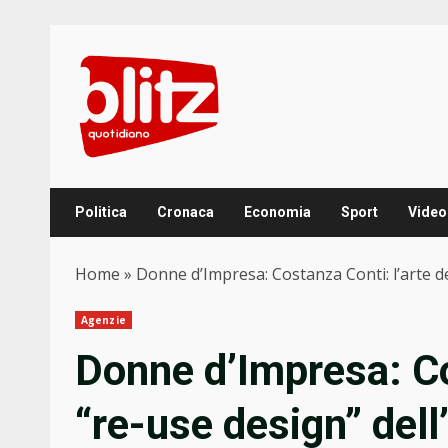
Skip
to
content
Politica
Cronaca
Economia
Sport
Video
Home
»
Donne d’Impresa: Costanza Conti: l’arte de
Agenzie
Donne d’Impresa: Co
“re-use design” dell’