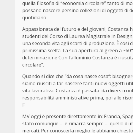
quella filosofia di “economia circolare” tanto di m
possano nascere persino collezioni di oggetti di 
quotidiano.
Appassionata del futuro e dei giovani, Costanza ha
studenti del Corso di Laurea Magistrale in Design 
una seconda vita agli scarti di produzione. È così 
primissima scelta. La sua apertura al green a 36
determinazione Con l’alluminio Costanza è riusci
circolare”.
Quando si dice che “da cosa nasce cosa”: bisogner
siamo riusciti a far nascere tanti nuovi oggetti util
vita lavorativa
Costanza è passata
da diversi ruol
responsabilità amministrative prima, poi alle riso
F
MV oggi è presente direttamente in: Francia, Spag
stato comunque –
e rimarrà sempre –
quello di 
mercati. Per conoscerla meglio le abbiamo chiesto