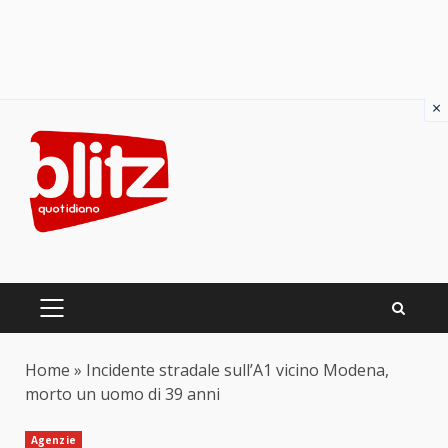
×
Skip
to
content
PRIMARY
MENU
Home
»
Incidente stradale sull’A1 vicino Modena,
morto un uomo di 39 anni
Agenzie