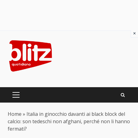
×
Skip
to
content
PRIMARY
MENU
Home
»
Italia in ginocchio davanti ai black block del
calcio: son tedeschi non afghani, perché non li hanno
fermati?