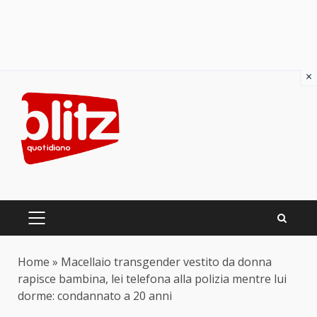
×
Skip
to
content
PRIMARY
MENU
Home
»
Macellaio transgender vestito da donna
rapisce bambina, lei telefona alla polizia mentre lui
dorme: condannato a 20 anni