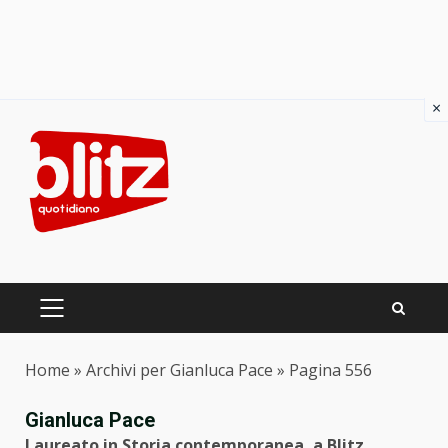
×
Skip
to
content
PRIMARY
MENU
Home
»
Archivi per Gianluca Pace
»
Pagina 556
Gianluca Pace
Laureato in Storia contemporanea, a Blitz