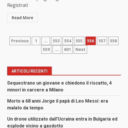
Registrati
Read More
Paginazione
Previous
1
…
553
554
555
556
557
558
559
…
601
Next
degli
articoli
ARTICOLI RECENTI
Sequestrano un giovane e chiedono il riscatto, 4
minori in carcere a Milano
Morto a 68 anni Jorge il papà di Leo Messi: era
malato da tempo
Un drone utilizzato dall’Ucraina entra in Bulgaria ed
esplode vicino a gasdotto