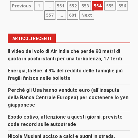
Paginazione
Previous
1
…
551
552
553
554
555
556
557
…
601
Next
degli
articoli
ARTICOLI RECENTI
Il video del volo di Air India che perde 90 metri di
quota in pochi istanti per una turbolenza, 17 feriti
Energia, la Bce: il 9% del reddito delle famiglie più
fragili finisce nelle bollette
Perché gli Usa hanno venduto euro (all’insaputa
della Banca Centrale Europea) per sostenere lo yen
giapponese
Esodo estivo, attenzione a questi giorni: previste
code record sulle autostrade
Nicola Musiani ucciso a calci e pugni in strada,