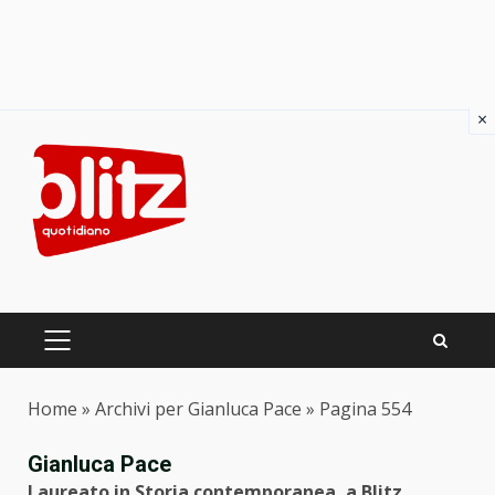
×
Skip
to
content
PRIMARY
MENU
Home
»
Archivi per Gianluca Pace
»
Pagina 554
Gianluca Pace
Laureato in Storia contemporanea, a Blitz