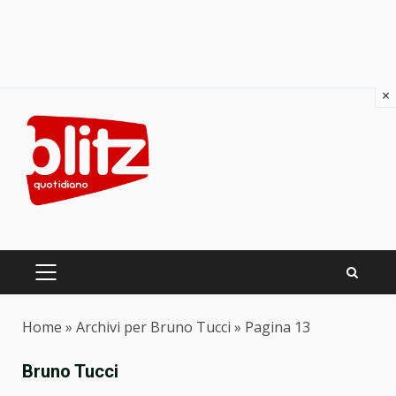
×
Skip
to
content
PRIMARY
MENU
Home
»
Archivi per Bruno Tucci
»
Pagina 13
Bruno Tucci