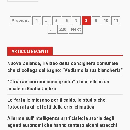
Paginazione
Previous
1
…
5
6
7
8
9
10
11
…
220
Next
degli
articoli
ARTICOLI RECENTI
Nuova Zelanda, il video della consigliera comunale
che si collega dal bagno: “Vediamo la tua biancheria”
“Gli israeliani non sono graditi”: il cartello in un
locale di Bastia Umbra
Le farfalle migrano per il caldo, lo studio che
fotografa gli effetti della crisi climatica
Allarme sull’intelligenza artificiale: la storia degli
agenti autonomi che hanno tentato alcuni attacchi