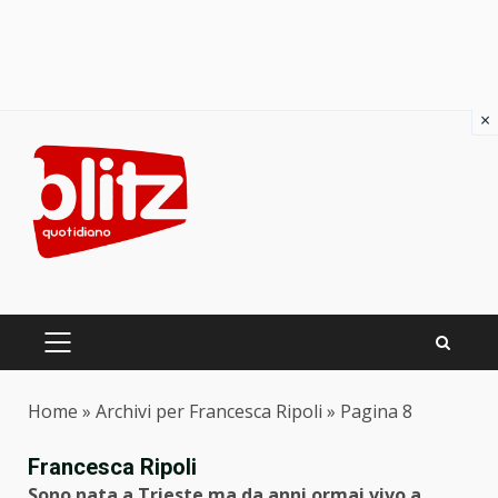
×
Skip
to
content
PRIMARY
MENU
Home
»
Archivi per Francesca Ripoli
»
Pagina 8
Francesca Ripoli
Sono nata a Trieste ma da anni ormai vivo a