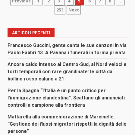
Paginazione
Previous
1
2
3
4
5
6
7
8
…
253
Next
degli
articoli
ARTICOLI RECENTI
Francesco Guccini, gente canta le sue canzoni in via
Paolo Fabbri 43. A Pavana i funerali in forma privata
Ancora caldo intenso al Centro-Sud, al Nord veloci e
forti temporali con rare grandinate: le città da
bollino rosso calano a 21
Per la Spagna “l’Italia è un punto critico per
l’immigrazione clandestina”. Scattano gli annunciati
controlli a campione alla frontiera
Mattarella alla commemorazione di Marcinelle:
“Gestione dei flussi migratori rispetti la dignità delle
persone”