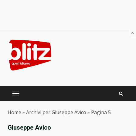
×
Skip
to
content
PRIMARY
MENU
Home
»
Archivi per Giuseppe Avico
»
Pagina 5
Giuseppe Avico