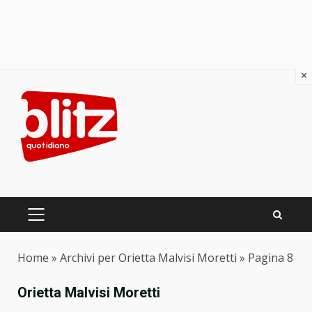
×
Skip
to
content
PRIMARY
MENU
Home
»
Archivi per Orietta Malvisi Moretti
»
Pagina 8
Orietta Malvisi Moretti