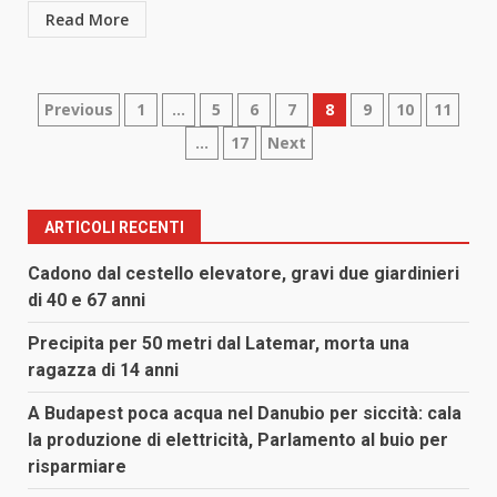
Read More
Paginazione
Previous
1
…
5
6
7
8
9
10
11
…
17
Next
degli
articoli
ARTICOLI RECENTI
Cadono dal cestello elevatore, gravi due giardinieri
di 40 e 67 anni
Precipita per 50 metri dal Latemar, morta una
ragazza di 14 anni
A Budapest poca acqua nel Danubio per siccità: cala
la produzione di elettricità, Parlamento al buio per
risparmiare