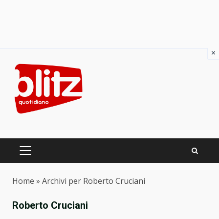
×
Skip
to
content
PRIMARY
MENU
Home
»
Archivi per Roberto Cruciani
Roberto Cruciani