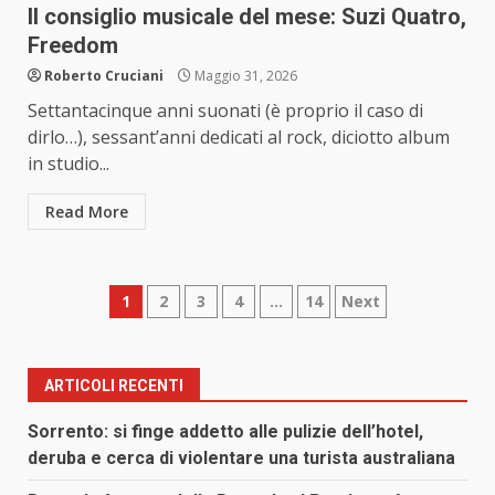
Il consiglio musicale del mese: Suzi Quatro,
Freedom
Roberto Cruciani
Maggio 31, 2026
Settantacinque anni suonati (è proprio il caso di
dirlo…), sessant’anni dedicati al rock, diciotto album
in studio...
Read More
Paginazione
1
2
3
4
…
14
Next
degli
articoli
ARTICOLI RECENTI
Sorrento: si finge addetto alle pulizie dell’hotel,
deruba e cerca di violentare una turista australiana