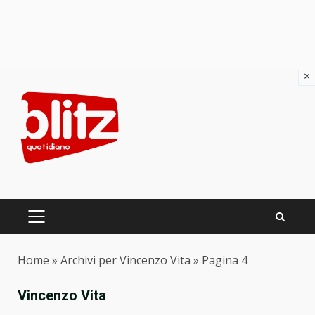
×
Skip
to
content
PRIMARY
MENU
Home
»
Archivi per Vincenzo Vita
»
Pagina 4
Vincenzo Vita