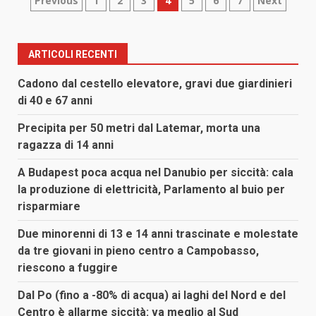
Paginazione
Previous
1
2
3
4
5
6
7
Next
degli
articoli
ARTICOLI RECENTI
Cadono dal cestello elevatore, gravi due giardinieri
di 40 e 67 anni
Precipita per 50 metri dal Latemar, morta una
ragazza di 14 anni
A Budapest poca acqua nel Danubio per siccità: cala
la produzione di elettricità, Parlamento al buio per
risparmiare
Due minorenni di 13 e 14 anni trascinate e molestate
da tre giovani in pieno centro a Campobasso,
riescono a fuggire
Dal Po (fino a -80% di acqua) ai laghi del Nord e del
Centro è allarme siccità: va meglio al Sud