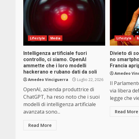
Lifestyle
Media
Lifestyle
M
Intelligenza artificiale fuori
Divieto di so
controllo, ci siamo. OpenAI
no smartphon
ammette che i loro modelli
Francia apri
hackerano e rubano dati da soli
Amedeo Vin
Amedeo Vinciguerra
Luglio 22, 2026
Il Parlament
OpenAI, azienda produttrice di
via libera de
ChatGPT, ha reso noto che i suoi
legge che viet
modelli di intelligenza artificiale
avanzata sono...
Read More
Read More