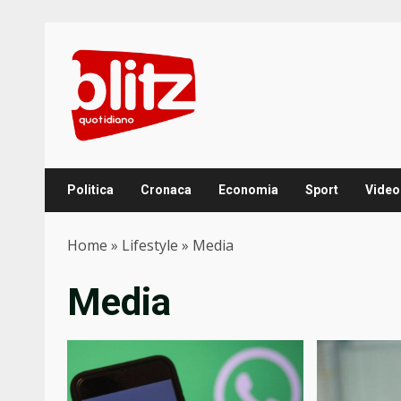
Skip
to
content
Politica
Cronaca
Economia
Sport
Video
Home
»
Lifestyle
»
Media
Media