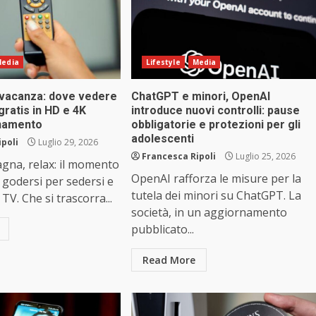
edia
Lifestyle
Media
 vacanza: dove vedere
ChatGPT e minori, OpenAI
i gratis in HD e 4K
introduce nuovi controlli: pause
namento
obbligatorie e protezioni per gli
adolescenti
ipoli
Luglio 29, 2026
Francesca Ripoli
Luglio 25, 2026
gna, relax: il momento
OpenAI rafforza le misure per la
 godersi per sedersi e
tutela dei minori su ChatGPT. La
TV. Che si trascorra...
società, in un aggiornamento
pubblicato...
Read More