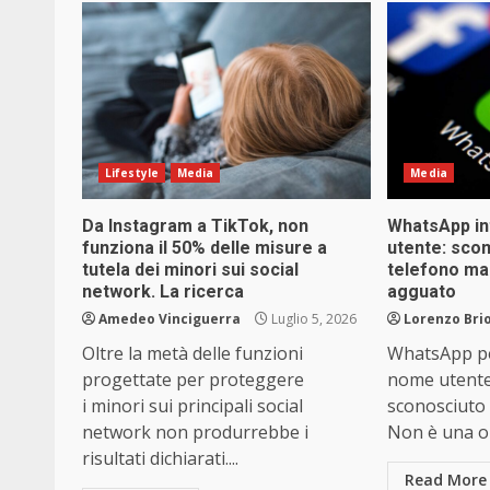
Lifestyle
Media
Media
Da Instagram a TikTok, non
WhatsApp in
funziona il 50% delle misure a
utente: sco
tutela dei minori sui social
telefono ma i
network. La ricerca
agguato
Amedeo Vinciguerra
Luglio 5, 2026
Lorenzo Brio
Oltre la metà delle funzioni
WhatsApp per
progettate per proteggere
nome utent
i minori sui principali social
sconosciuto 
network non produrrebbe i
Non è una ob
risultati dichiarati....
Read More