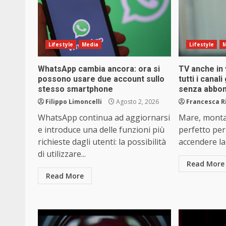
Lifestyle
Media
Lifestyle
M
WhatsApp cambia ancora: ora si
TV anche in
possono usare due account sullo
tutti i canal
stesso smartphone
senza abbo
Filippo Limoncelli
Agosto 2, 2026
Francesca R
WhatsApp continua ad aggiornarsi
Mare, monta
e introduce una delle funzioni più
perfetto per
richieste dagli utenti: la possibilità
accendere la 
di utilizzare...
Read More
Read More