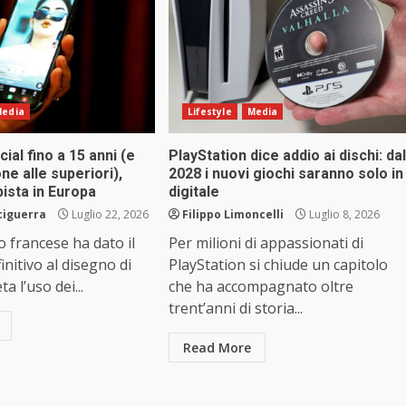
edia
Lifestyle
Media
cial fino a 15 anni (e
PlayStation dice addio ai dischi: dal
e alle superiori),
2028 i nuovi giochi saranno solo in
pista in Europa
digitale
ciguerra
Luglio 22, 2026
Filippo Limoncelli
Luglio 8, 2026
o francese ha dato il
Per milioni di appassionati di
finitivo al disegno di
PlayStation si chiude un capitolo
a l’uso dei...
che ha accompagnato oltre
trent’anni di storia...
Read More