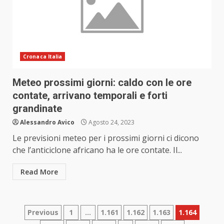
Cronaca Italia
Meteo prossimi giorni: caldo con le ore
contate, arrivano temporali e forti
grandinate
Alessandro Avico
Agosto 24, 2023
Le previsioni meteo per i prossimi giorni ci dicono
che l’anticiclone africano ha le ore contate. Il...
Read More
Paginazione
Previous
1
…
1.161
1.162
1.163
1.164