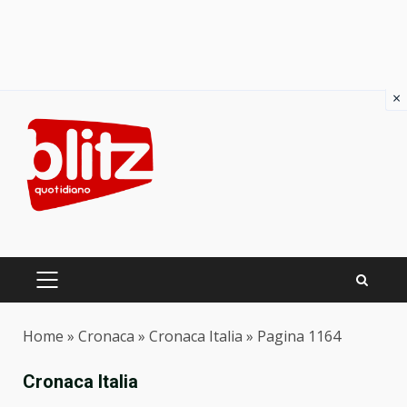
×
Skip
to
content
PRIMARY
MENU
Home
»
Cronaca
»
Cronaca Italia
»
Pagina 1164
Cronaca Italia