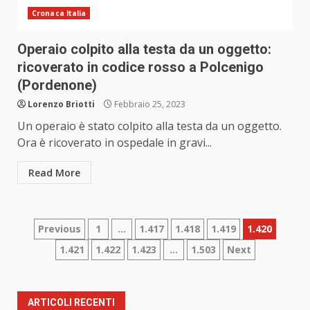
Cronaca Italia
Operaio colpito alla testa da un oggetto:
ricoverato in codice rosso a Polcenigo
(Pordenone)
Lorenzo Briotti
Febbraio 25, 2023
Un operaio è stato colpito alla testa da un oggetto.
Ora è ricoverato in ospedale in gravi...
Read More
Paginazione
Previous
1
…
1.417
1.418
1.419
1.420
1.421
1.422
1.423
…
1.503
Next
degli
articoli
ARTICOLI RECENTI