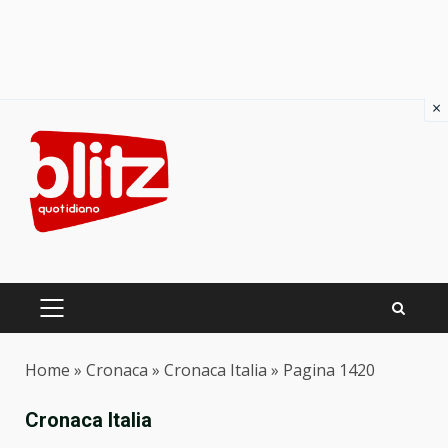
×
Skip
to
content
PRIMARY
MENU
Home
»
Cronaca
»
Cronaca Italia
»
Pagina 1420
Cronaca Italia