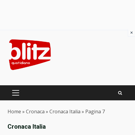
×
Skip
to
content
PRIMARY
MENU
Home
»
Cronaca
»
Cronaca Italia
»
Pagina 7
Cronaca Italia