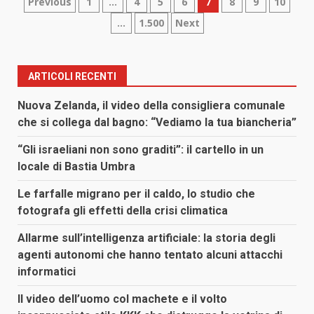
Paginazione
Previous
1
…
4
5
6
7
8
9
10
…
1.500
Next
degli
articoli
ARTICOLI RECENTI
Nuova Zelanda, il video della consigliera comunale
che si collega dal bagno: “Vediamo la tua biancheria”
“Gli israeliani non sono graditi”: il cartello in un
locale di Bastia Umbra
Le farfalle migrano per il caldo, lo studio che
fotografa gli effetti della crisi climatica
Allarme sull’intelligenza artificiale: la storia degli
agenti autonomi che hanno tentato alcuni attacchi
informatici
Il video dell’uomo col machete e il volto