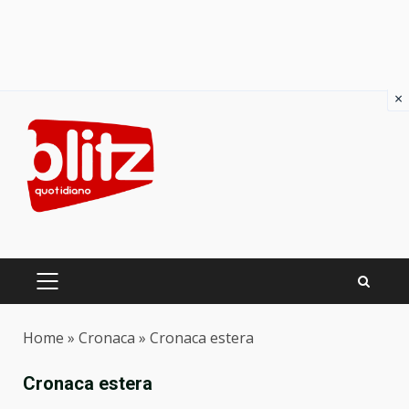
×
Skip
to
content
PRIMARY
MENU
Home
»
Cronaca
»
Cronaca estera
Cronaca estera