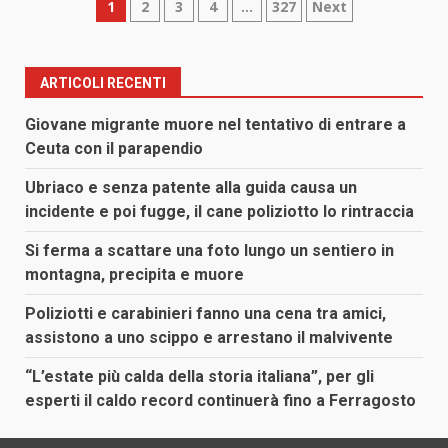
Paginazione
1
2
3
4
…
327
Next
degli
articoli
ARTICOLI RECENTI
Giovane migrante muore nel tentativo di entrare a
Ceuta con il parapendio
Ubriaco e senza patente alla guida causa un
incidente e poi fugge, il cane poliziotto lo rintraccia
Si ferma a scattare una foto lungo un sentiero in
montagna, precipita e muore
Poliziotti e carabinieri fanno una cena tra amici,
assistono a uno scippo e arrestano il malvivente
“L’estate più calda della storia italiana”, per gli
esperti il caldo record continuerà fino a Ferragosto