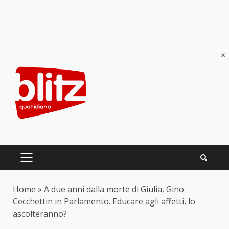
×
Skip
to
content
PRIMARY
MENU
Home
»
A due anni dalla morte di Giulia, Gino
Cecchettin in Parlamento. Educare agli affetti, lo
ascolteranno?