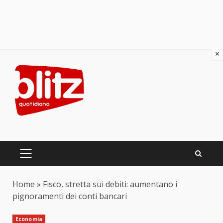
×
Skip
to
content
PRIMARY
MENU
Home
»
Fisco, stretta sui debiti: aumentano i
pignoramenti dei conti bancari
Economia