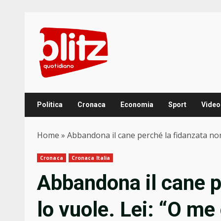
Skip
to
content
Politica
Cronaca
Economia
Sport
Video
Home
»
Abbandona il cane perché la fidanzata non 
Cronaca
Cronaca Italia
Abbandona il cane p
lo vuole. Lei: “O me 