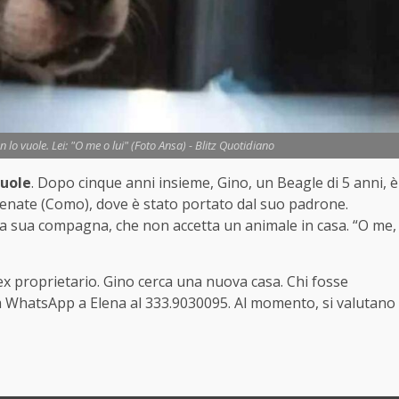
lo vuole. Lei: "O me o lui" (Foto Ansa) - Blitz Quotidiano
vuole
. Dopo cinque anni insieme, Gino, un Beagle di 5 anni, è
menate (Como), dove è stato portato dal suo padrone.
la sua compagna, che non accetta un animale in casa. “O me,
 ex proprietario. Gino cerca una nuova casa. Chi fosse
via WhatsApp a Elena al 333.9030095. Al momento, si valutano