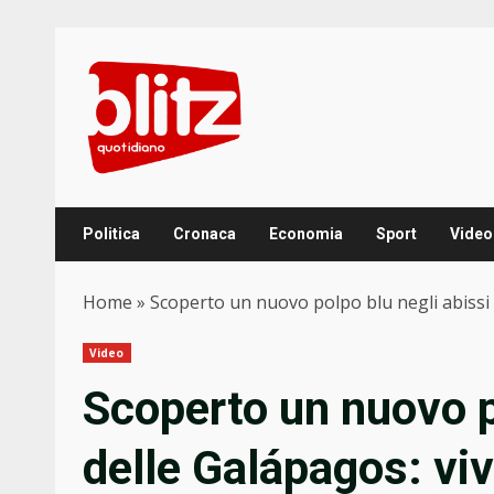
Skip
to
content
Politica
Cronaca
Economia
Sport
Video
Home
»
Scoperto un nuovo polpo blu negli abissi d
Video
Scoperto un nuovo p
delle Galápagos: viv