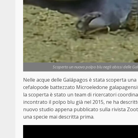
Scoperto un nuovo polpo blu negli abissi delle Gal
Nelle acque delle Galápagos è stata scoperta una n
cefalopode battezzato Microeledone galapagensis,
la scoperta è stato un team di ricercatori coordi
incontrato il polpo blu già nel 2015, ne ha descrit
nuovo studio appena pubblicato sulla rivista Zootax
una specie mai descritta prima.