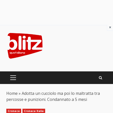
×
Skip
to
content
PRIMARY
MENU
Home
»
Adotta un cucciolo ma poi lo maltratta tra
percosse e punizioni. Condannato a 5 mesi
Cronaca
Cronaca Italia