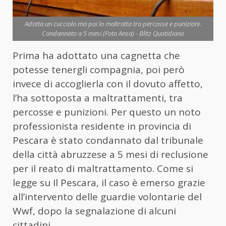
Adotta un cucciolo ma poi lo maltratta tra percosse e punizioni.
Condannato a 5 mesi (Foto Ansa) - Blitz Quotidiano
Prima ha adottato una cagnetta che
potesse tenergli compagnia, poi però
invece di accoglierla con il dovuto affetto,
l’ha sottoposta a maltrattamenti, tra
percosse e punizioni. Per questo un noto
professionista residente in provincia di
Pescara è stato condannato dal tribunale
della città abruzzese a 5 mesi di reclusione
per il reato di maltrattamento. Come si
legge su Il Pescara, il caso è emerso grazie
all’intervento delle guardie volontarie del
Wwf, dopo la segnalazione di alcuni
cittadini.