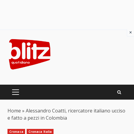
×
Skip
to
content
PRIMARY
MENU
Home
»
Alessandro Coatti, ricercatore italiano ucciso
e fatto a pezzi in Colombia
Cronaca
Cronaca Italia