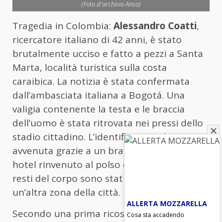
(Foto d'archivio Ansa)
Tragedia in Colombia:
Alessandro Coatti
,
ricercatore italiano di 42 anni, è stato
brutalmente ucciso e fatto a pezzi a Santa
Marta, località turistica sulla costa
caraibica. La notizia è stata confermata
dall’ambasciata italiana a Bogotá. Una
valigia contenente la testa e le braccia
dell’uomo è stata ritrovata nei pressi dello
stadio cittadino. L’identificazione è
avvenuta grazie a un braccialetto di un
hotel rinvenuto al polso della vittima. Altri
resti del corpo sono stati scoperti in
un’altra zona della città.
ALLERTA MOZZARELLA
Secondo una prima ricostruzione dei fatti,
Cosa sta accadendo