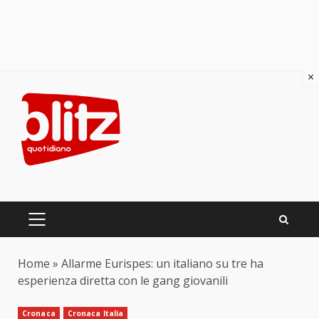
×
Skip
to
content
PRIMARY
MENU
Home
»
Allarme Eurispes: un italiano su tre ha
esperienza diretta con le gang giovanili
Cronaca
Cronaca Italia