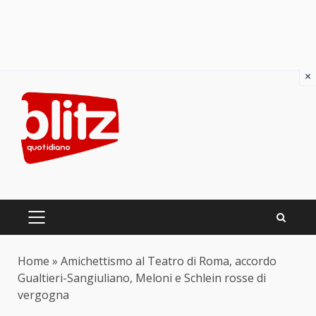
×
Skip
to
content
PRIMARY
MENU
Home
»
Amichettismo al Teatro di Roma, accordo
Gualtieri-Sangiuliano, Meloni e Schlein rosse di
vergogna