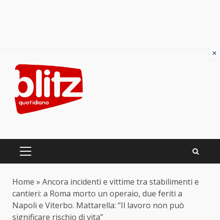
×
Skip
to
content
PRIMARY
MENU
Home
»
Ancora incidenti e vittime tra stabilimenti e
cantieri: a Roma morto un operaio, due feriti a
Napoli e Viterbo. Mattarella: “Il lavoro non può
significare rischio di vita”