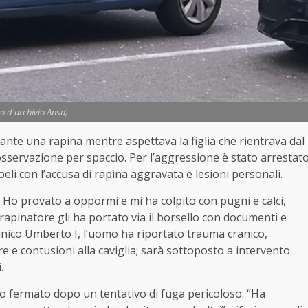
to d'archivio Ansa)
nte una rapina mentre aspettava la figlia che rientrava dal
osservazione per spaccio. Per l’aggressione è stato arrestat
eli con l’accusa di rapina aggravata e lesioni personali.
 Ho provato a oppormi e mi ha colpito con pugni e calci,
l rapinatore gli ha portato via il borsello con documenti e
linico Umberto I, l’uomo ha riportato trauma cranico,
e e contusioni alla caviglia; sarà sottoposto a intervento
.
tato fermato dopo un tentativo di fuga pericoloso: “Ha