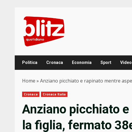
Skip
to
content
Politica
Cronaca
Economia
Sport
Video
Home
»
Anziano picchiato e rapinato mentre aspet
Cronaca
Cronaca Italia
Anziano picchiato e
la figlia, fermato 3