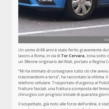
(Fo
Un uomo di 68 anni è stato ferito gravemente dura
lavoro a Roma, in via di
Tor Cervara
, zona sotto 
un 38enne originario del Mali, portato a Regina Co
“Mi ha intimato di consegnare tutto ciò che avevo.
trascinandomi a terra”, ha raccontato la vittima. I
telefono cellulare. Trasportato d’urgenza al Polic
fratture facciali, una frattura scomposta del femor
chirurgico con prognosi iniziale di quaranta giorni
Il sospettato, già noto alle forze dell’ordine, è s