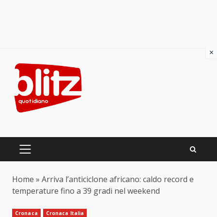
×
Skip
to
content
PRIMARY
MENU
Home
»
Arriva l’anticiclone africano: caldo record e
temperature fino a 39 gradi nel weekend
Cronaca
Cronaca Italia