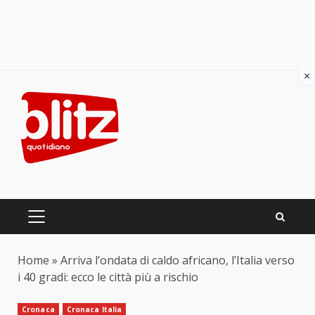
×
Skip
to
content
PRIMARY
MENU
Home
»
Arriva l’ondata di caldo africano, l’Italia verso
i 40 gradi: ecco le città più a rischio
Cronaca
Cronaca Italia