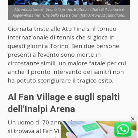
Atp Finals. Sinner, buona la prima. Battuto in due set il canadese
Auger-Aliassime: "Che bello essere qui" (foto Ansa-Blitzquotidiano)
Giornata triste alle Atp Finals, il torneo
internazionale di tennis che si gioca in
questi giorni a Torino. Ben due persone
presenti all’evento sono morte in
circostanze simili, un malore fatale per cui
anche il pronto intervento dei sanitri non
ha potuto scongiurare il tragico esito.
Al Fan Village e sugli spalti
dell’Inalpi Arena
Un uomo di 70 anni si è accasciato mentre
si trovava al Fan Village di piazza d’Armi: è