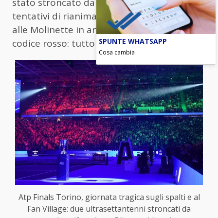
stato stroncato da un arresto cardiaco. I
tentativi di rianimarlo sul posto, la corsa
alle Molinette in ambulanza, il ricovero in
SPUNTE WHATSAPP
codice rosso: tutto inutile, non ce l’ha fatta.
Cosa cambia
Atp Finals Torino, giornata tragica sugli spalti e al
Fan Village: due ultrasettantenni stroncati da