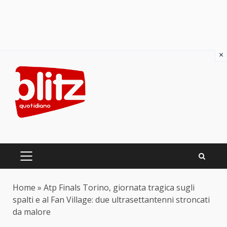
×
Skip
to
content
PRIMARY
MENU
Home
»
Atp Finals Torino, giornata tragica sugli
spalti e al Fan Village: due ultrasettantenni stroncati
da malore