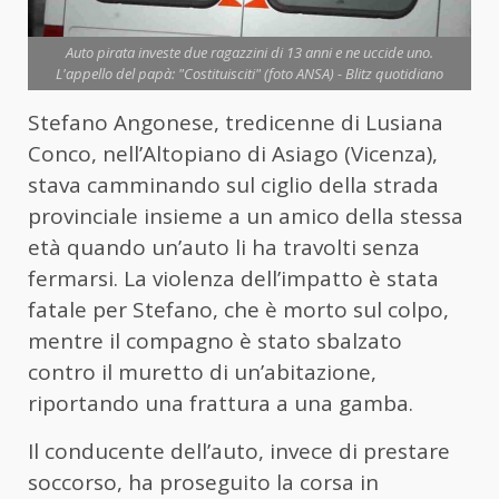
Auto pirata investe due ragazzini di 13 anni e ne uccide uno.
L'appello del papà: "Costituisciti" (foto ANSA) - Blitz quotidiano
Stefano Angonese, tredicenne di Lusiana
Conco, nell’Altopiano di Asiago (Vicenza),
stava camminando sul ciglio della strada
provinciale insieme a un amico della stessa
età quando un’auto li ha travolti senza
fermarsi. La violenza dell’impatto è stata
fatale per Stefano, che è morto sul colpo,
mentre il compagno è stato sbalzato
contro il muretto di un’abitazione,
riportando una frattura a una gamba.
Il conducente dell’auto, invece di prestare
soccorso, ha proseguito la corsa in