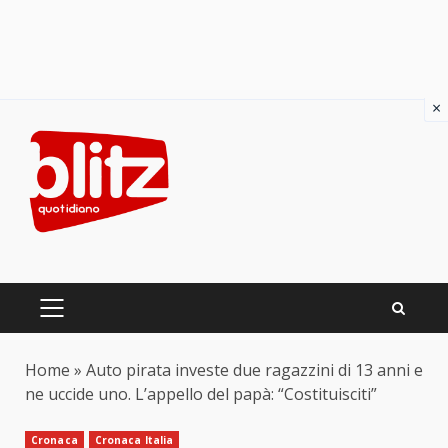
×
Skip
to
content
PRIMARY
MENU
Home
»
Auto pirata investe due ragazzini di 13 anni e
ne uccide uno. L’appello del papà: “Costituisciti”
Cronaca
Cronaca Italia