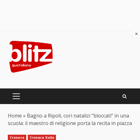
×
Skip
to
content
PRIMARY
MENU
Home
»
Bagno a Ripoli, cori natalizi “bloccati” in una
scuola: il maestro di religione porta la recita in piazza
Cronaca
Cronaca Italia