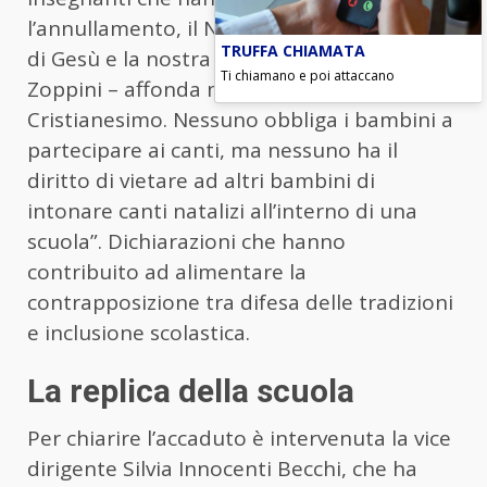
l’annullamento, il Natale celebra la nascita
TRUFFA CHIAMATA
di Gesù e la nostra cultura – prosegue
Ti chiamano e poi attaccano
Zoppini – affonda molte delle sue radici nel
Cristianesimo. Nessuno obbliga i bambini a
partecipare ai canti, ma nessuno ha il
diritto di vietare ad altri bambini di
intonare canti natalizi all’interno di una
scuola”. Dichiarazioni che hanno
contribuito ad alimentare la
contrapposizione tra difesa delle tradizioni
e inclusione scolastica.
La replica della scuola
Per chiarire l’accaduto è intervenuta la vice
dirigente Silvia Innocenti Becchi, che ha