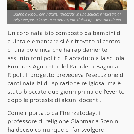
Bagno a Ripoli, cori natalizi "bloccati" in una scuola: il maestro di
religione porta la recita in piazza (foto dal web) - Blitz quotidiano
Un coro natalizio composto da bambini di
quinta elementare si è ritrovato al centro
di una polemica che ha rapidamente
assunto toni politici. È accaduto alla scuola
Enriques Agnoletti del Padule, a Bagno a
Ripoli. Il progetto prevedeva l’esecuzione di
canti natalizi di ispirazione religiosa, ma è
stato bloccato due giorni prima dell’evento
dopo le proteste di alcuni docenti.
Come riportato da Firenzetoday, il
professore di religione Gianmaria Scenini
ha deciso comunque di far svolgere