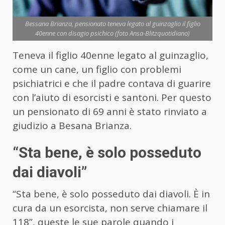
Bessana Brianza, pensionato teneva legato al guinzaglio il figlio
40enne con disagio psichico (foto Ansa-Blitzquotidiano)
Teneva il figlio 40enne legato al guinzaglio,
come un cane, un figlio con problemi
psichiatrici e che il padre contava di guarire
con l’aiuto di esorcisti e santoni. Per questo
un pensionato di 69 anni è stato rinviato a
giudizio a Besana Brianza.
“Sta bene, è solo posseduto
dai diavoli”
“Sta bene, è solo posseduto dai diavoli. È in
cura da un esorcista, non serve chiamare il
118”, queste le sue parole quando i