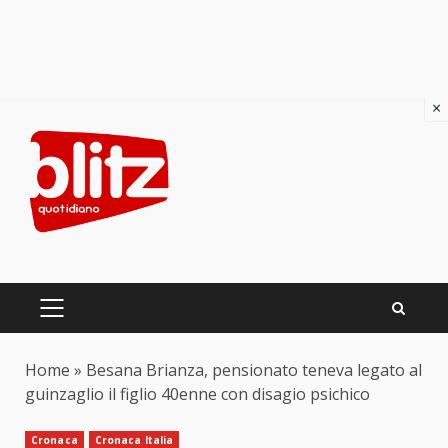
×
Skip
to
content
PRIMARY
MENU
Home
»
Besana Brianza, pensionato teneva legato al
guinzaglio il figlio 40enne con disagio psichico
Cronaca
Cronaca Italia