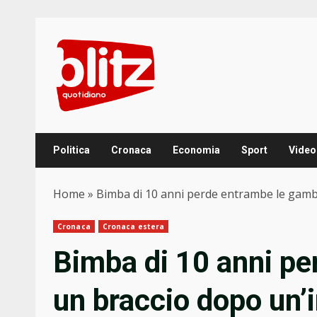
Skip
to
content
Politica
Cronaca
Economia
Sport
Video
Home
»
Bimba di 10 anni perde entrambe le gamb
Cronaca
Cronaca estera
Bimba di 10 anni pe
un braccio dopo un’