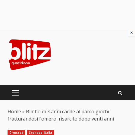
×
Skip
to
content
PRIMARY
MENU
Home
»
Bimbo di 3 anni cadde al parco giochi
fratturandosi l’omero, risarcito dopo venti anni
Cronaca
Cronaca Italia