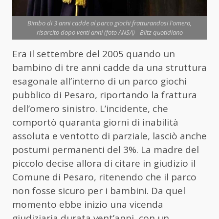
Bimbo di 3 anni cadde al parco giochi fratturandosi l'omero,
risarcito dopo venti anni (foto ANSA) - Blitz quotidiano
Era il settembre del 2005 quando un
bambino di tre anni cadde da una struttura
esagonale all’interno di un parco giochi
pubblico di Pesaro, riportando la frattura
dell’omero sinistro. L’incidente, che
comportò quaranta giorni di inabilità
assoluta e ventotto di parziale, lasciò anche
postumi permanenti del 3%. La madre del
piccolo decise allora di citare in giudizio il
Comune di Pesaro, ritenendo che il parco
non fosse sicuro per i bambini. Da quel
momento ebbe inizio una vicenda
giudiziaria durata vent’anni, con un