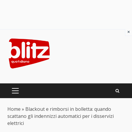
×
Skip
to
content
PRIMARY
MENU
Home
»
Blackout e rimborsi in bolletta: quando
scattano gli indennizzi automatici per i disservizi
elettrici