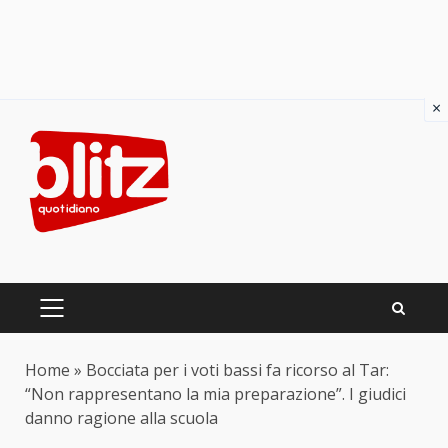
×
Skip
to
content
PRIMARY
MENU
Home
»
Bocciata per i voti bassi fa ricorso al Tar:
“Non rappresentano la mia preparazione”. I giudici
danno ragione alla scuola