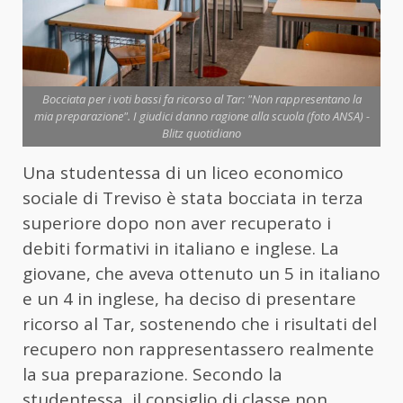
Bocciata per i voti bassi fa ricorso al Tar: "Non rappresentano la
mia preparazione". I giudici danno ragione alla scuola (foto ANSA) -
Blitz quotidiano
Una studentessa di un liceo economico
sociale di Treviso è stata bocciata in terza
superiore dopo non aver recuperato i
debiti formativi in italiano e inglese. La
giovane, che aveva ottenuto un 5 in italiano
e un 4 in inglese, ha deciso di presentare
ricorso al Tar, sostenendo che i risultati del
recupero non rappresentassero realmente
la sua preparazione. Secondo la
studentessa, il consiglio di classe non