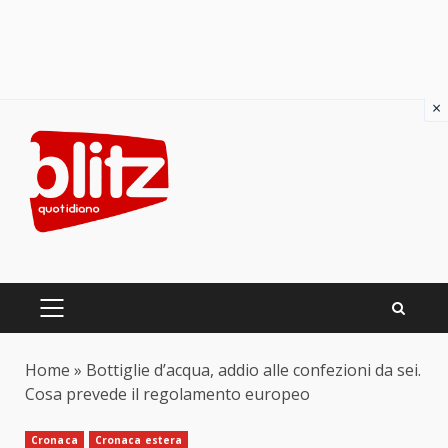
×
Skip
to
content
PRIMARY
MENU
Home
»
Bottiglie d’acqua, addio alle confezioni da sei.
Cosa prevede il regolamento europeo
Cronaca
Cronaca estera