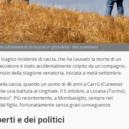
e sull'idoneità di chi la pratica" (foto ANSA) - Blitz quotidiano
tragico incidente di caccia, che ha causato la morte di un
l cacciatore è stato accidentalmente colpito da un compagno,
nizio della stagione venatoria, iniziata a metà settembre.
a della caccia, quando un uomo di 46 anni a Carrù (Cuneese)
te una battuta al cinghiale. Il 5 ottobre, a Locana (Torino),
amico”. Più recentemente, a Mombasiglio, sempre nel
 dal figlio, fortunatamente senza gravi conseguenze.
rti e dei politici