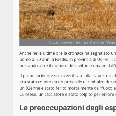
Caccia, tre morti in un mese. Brambilla: "Verifich
Anche nelle ultime ore la cronaca ha segnalato un 
uomo di 70 anni a Faedis, in provincia di Udine. I
portando a tre il numero delle vittime umane dall’i
Il primo incidente si era verificato alla riapertur
era stato colpito da un proiettile di rimbalzo duran
un 82enne è stato ferito mortalmente da “fuoco 
Cuneese, un cacciatore è stato colpito per errore
Le preoccupazioni degli espe