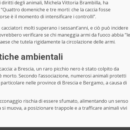
iritti degli animali, Michela Vittoria Brambilla, ha
i: “Quattro domeniche e tre morti: che la caccia fosse
rse è il momento di intensificare i controlli”.
 cacciatori: molti superano i sessant’anni, e ciò può incidere
dovrebbero verificare se chi maneggia armi da fuoco abbia “l
Paese che tutela rigidamente la circolazione delle armi.
tiche ambientali
accia: a Brescia, un raro picchio nero è stato colpito da
 è morto. Secondo l’associazione, numerosi animali protetti
n particolare nelle province di Brescia e Bergamo, a causa di
bracconaggio rischia di essere sfumato, alimentando un senso
a si muova, a posizionare trappole e a trafficare animali vivi