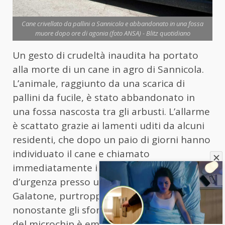
Cane crivellato da pallini a Sannicola e abbandonato in una fossa
muore dopo ore di agonia (foto ANSA) - Blitz quotidiano
Un gesto di crudeltà inaudita ha portato
alla morte di un cane in agro di Sannicola.
L’animale, raggiunto da una scarica di
pallini da fucile, è stato abbandonato in
una fossa nascosta tra gli arbusti. L’allarme
è scattato grazie ai lamenti uditi da alcuni
residenti, che dopo un paio di giorni hanno
individuato il cane e chiamato
immediatamente i soccorsi. Trasportato
d’urgenza presso una clinica veterinaria di
Galatone, purtroppo il cane è deceduto
nonostante gli sforzi dei medici. Dall’esame
del microchip è emerso che era di