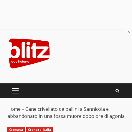
×
Skip
to
content
PRIMARY
MENU
Home
»
Cane crivellato da pallini a Sannicola e
abbandonato in una fossa muore dopo ore di agonia
Cronaca
Cronaca Italia