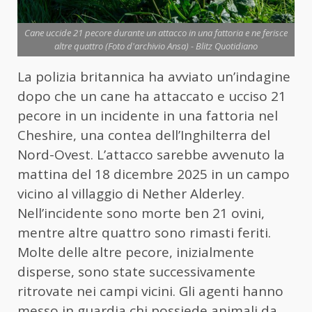
Cane uccide 21 pecore durante un attacco in una fattoria e ne ferisce
altre quattro (Foto d'archivio Ansa) - Blitz Quotidiano
La polizia britannica ha avviato un’indagine
dopo che un cane ha attaccato e ucciso 21
pecore in un incidente in una fattoria nel
Cheshire, una contea dell’Inghilterra del
Nord-Ovest. L’attacco sarebbe avvenuto la
mattina del 18 dicembre 2025 in un campo
vicino al villaggio di Nether Alderley.
Nell’incidente sono morte ben 21 ovini,
mentre altre quattro sono rimasti feriti.
Molte delle altre pecore, inizialmente
disperse, sono state successivamente
ritrovate nei campi vicini. Gli agenti hanno
messo in guardia chi possiede animali da