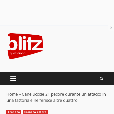
×
Skip
to
content
PRIMARY
MENU
Home
»
Cane uccide 21 pecore durante un attacco in
una fattoria e ne ferisce altre quattro
Cronaca
Cronaca estera