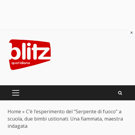
×
Skip
to
content
PRIMARY
MENU
Home
»
C’è l’esperimento del “Serpente di fuoco” a
scuola, due bimbi ustionati. Una fiammata, maestra
indagata