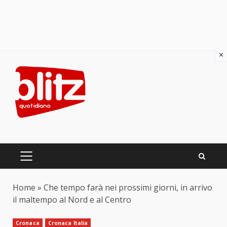
×
Skip
to
content
PRIMARY
MENU
Home
»
Che tempo farà nei prossimi giorni, in arrivo
il maltempo al Nord e al Centro
Cronaca
Cronaca Italia