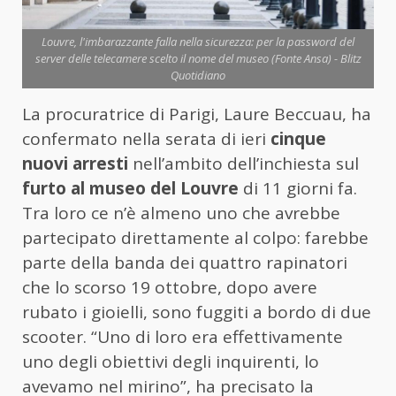
Louvre, l'imbarazzante falla nella sicurezza: per la password del
server delle telecamere scelto il nome del museo (Fonte Ansa) - Blitz
Quotidiano
La procuratrice di Parigi, Laure Beccuau, ha
confermato nella serata di ieri
cinque
nuovi arresti
nell’ambito dell’inchiesta sul
furto al museo del Louvre
di 11 giorni fa.
Tra loro ce n’è almeno uno che avrebbe
partecipato direttamente al colpo: farebbe
parte della banda dei quattro rapinatori
che lo scorso 19 ottobre, dopo avere
rubato i gioielli, sono fuggiti a bordo di due
scooter. “Uno di loro era effettivamente
uno degli obiettivi degli inquirenti, lo
avevamo nel mirino”, ha precisato la