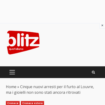
×
Skip
to
content
PRIMARY
MENU
Home
»
Cinque nuovi arresti per il furto al Louvre,
ma i gioielli non sono stati ancora ritrovati
Cronaca
Cronaca estera